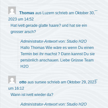
Diese
...
Thomas
aus
Luzern
schrieb am
Oktober 30,
Meta
2023
um
14:52
ein-/
Hat ivett gerade glatte haare? und hat sie ein
grosser arsch?
Administrator-Antwort von: Studio H2O
Hallo Thomas Wie wäre es wenn Du einen
Termin bei ihr machst ? Dann kannst Du sie
persönlich anschauen. Liebe Grüsse Team
H2O
Diese
...
otto
aus
sursee
schrieb am
Oktober 29, 2023
Meta
um
16:12
ein-/
Wann ist ivett wieder da?
Administrator-Antwort von: Studio H2O