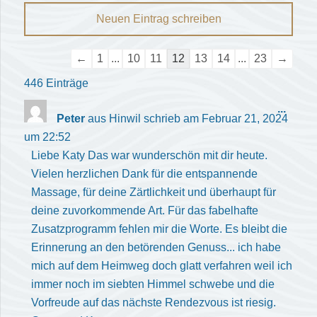
Navigation
←
1
...
10
11
12
13
14
...
23
→
der
446 Einträge
Gästebuchliste
Diese
...
Peter
aus
Hinwil
schrieb am
Februar 21, 2024
Meta
um
22:52
ein-/
Liebe Katy Das war wunderschön mit dir heute.
Vielen herzlichen Dank für die entspannende
Massage, für deine Zärtlichkeit und überhaupt für
deine zuvorkommende Art. Für das fabelhafte
Zusatzprogramm fehlen mir die Worte. Es bleibt die
Erinnerung an den betörenden Genuss... ich habe
mich auf dem Heimweg doch glatt verfahren weil ich
immer noch im siebten Himmel schwebe und die
Vorfreude auf das nächste Rendezvous ist riesig.