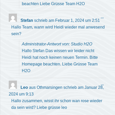
beachten Liebe Grüsse Team H2O
Diese
...
Stefan
schrieb am
Februar 1, 2024
um
2:51
Meta
Hallo Team, wann wird Heidi wieder mal anwesend
ein-/
sein?
Administrator-Antwort von: Studio H2O
Hallo Stefan Das wissen wir leider nicht
Heidi hat noch keinen neuen Termin. Bitte
Homepage beachten. Liebe Grüsse Team
H2O
Diese
...
Leo
aus
Othmarsingen
schrieb am
Januar 28,
Meta
2024
um
9:13
ein-/
Hallo zusammen, wisst ihr schon wan rose wieder
da sein wird? Liebe grüsse leo