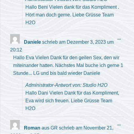
Hallo Beni Vielen dank für das Kompliment .
Hört man doch gerne. Liebe Grüsse Team
H2O
Diese
...
Daniele
schrieb am
Dezember 3, 2023
um
Meta
20:12
ein-/
Hallo Eva Vielen Dank für den geilen Sex, den wir
miteinander hatten. Nächstes Mal buche ich gerne 1
Stunde... LG und bis bald wieder Daniele
Administrator-Antwort von: Studio H2O
Hallo Dani Vielen Dank für das Kompliment,
Eva wird sich freuen. Liebe Grüsse Team
H2O
Diese
...
Roman
aus
GR
schrieb am
November 21,
Meta