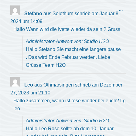
Diese
...
Stefano
aus
Solothurn
schrieb am
Januar 8,
Meta
2024
um
14:09
ein-/
Hallo Wann wird die Ivette wieder da sein ? Gruss
Administrator-Antwort von: Studio H2O
Hallo Stefano Sie macht eine längere pause
. Das wird Ende Februar werden. Liebe
Grüsse Team H2O
Diese
...
Leo
aus
Othmarsingen
schrieb am
Dezember
Meta
27, 2023
um
21:10
ein-/
Hallo zusammen, wann ist rose wieder bei euch? Lg
leo
Administrator-Antwort von: Studio H2O
Hallo Leo Rose sollte ab dem 10. Januar