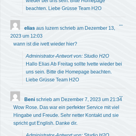
wieder bei uns sein. Bitte Homepage
beachten. Liebe Grüsse Team H2O
Diese
...
elias
aus
luzern
schrieb am
Dezember 13,
Meta
2023
um
12:03
ein-/
wann ist die ivett wieder hier?
Administrator-Antwort von: Studio H2O
Hallo Elias Ab Freitag sollte Ivette wieder bei
uns sein. Bitte die Homepage beachten.
Liebe Grüsse Team H2O
Diese
...
Beni
schrieb am
Dezember 7, 2023
um
21:34
Meta
Wow Rose. Das war ein perfekter Service mit viel
ein-/
Hingabe und Freude. Sehr netter Kontakt und sie
spricht gut English. Danke dir.
Administrator-Antwort von: Studio H2O