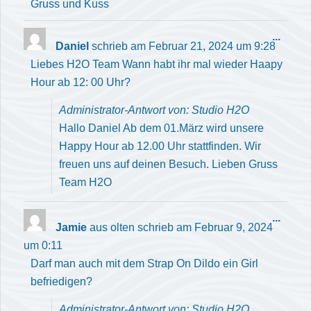
Gruss und Kuss
Diese
...
Daniel
schrieb am
Februar 21, 2024
um
9:28
Meta
Liebes H2O Team Wann habt ihr mal wieder Haapy
ein-/
Hour ab 12: 00 Uhr?
Administrator-Antwort von: Studio H2O
Hallo Daniel Ab dem 01.März wird unsere
Happy Hour ab 12.00 Uhr stattfinden. Wir
freuen uns auf deinen Besuch. Lieben Gruss
Team H2O
Diese
...
Jamie
aus
olten
schrieb am
Februar 9, 2024
Meta
um
0:11
ein-/
Darf man auch mit dem Strap On Dildo ein Girl
befriedigen?
Administrator-Antwort von: Studio H2O