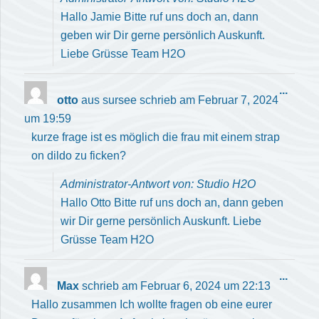
Hallo Jamie Bitte ruf uns doch an, dann
geben wir Dir gerne persönlich Auskunft.
Liebe Grüsse Team H2O
Diese
...
otto
aus
sursee
schrieb am
Februar 7, 2024
Meta
um
19:59
ein-/
kurze frage ist es möglich die frau mit einem strap
on dildo zu ficken?
Administrator-Antwort von: Studio H2O
Hallo Otto Bitte ruf uns doch an, dann geben
wir Dir gerne persönlich Auskunft. Liebe
Grüsse Team H2O
Diese
...
Max
schrieb am
Februar 6, 2024
um
22:13
Meta
Hallo zusammen Ich wollte fragen ob eine eurer
ein-/