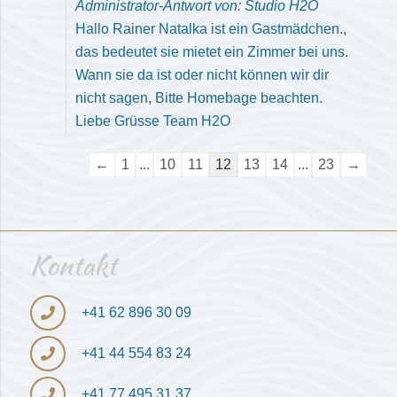
Administrator-Antwort von: Studio H2O
Hallo Rainer Natalka ist ein Gastmädchen.,
das bedeutet sie mietet ein Zimmer bei uns.
Wann sie da ist oder nicht können wir dir
nicht sagen, Bitte Homebage beachten.
Liebe Grüsse Team H2O
Navigation
←
1
...
10
11
12
13
14
...
23
→
der
Gästebuchliste
Kontakt
+41 ‎62 896 30 09
+41 ‎44 554 83 24
+41 77 495 31 37