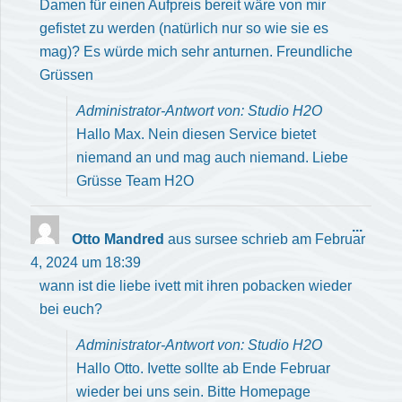
Damen für einen Aufpreis bereit wäre von mir
gefistet zu werden (natürlich nur so wie sie es
mag)? Es würde mich sehr anturnen. Freundliche
Grüssen
Administrator-Antwort von: Studio H2O
Hallo Max. Nein diesen Service bietet
niemand an und mag auch niemand. Liebe
Grüsse Team H2O
Diese
...
Otto Mandred
aus
sursee
schrieb am
Februar
Meta
4, 2024
um
18:39
ein-/
wann ist die liebe ivett mit ihren pobacken wieder
bei euch?
Administrator-Antwort von: Studio H2O
Hallo Otto. Ivette sollte ab Ende Februar
wieder bei uns sein. Bitte Homepage