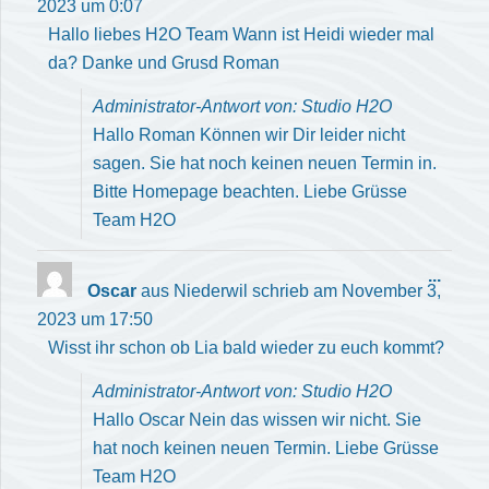
2023
um
0:07
ein-/
Hallo liebes H2O Team Wann ist Heidi wieder mal
da? Danke und Grusd Roman
Administrator-Antwort von: Studio H2O
Hallo Roman Können wir Dir leider nicht
sagen. Sie hat noch keinen neuen Termin in.
Bitte Homepage beachten. Liebe Grüsse
Team H2O
Diese
...
Oscar
aus
Niederwil
schrieb am
November 3,
Meta
2023
um
17:50
ein-/
Wisst ihr schon ob Lia bald wieder zu euch kommt?
Administrator-Antwort von: Studio H2O
Hallo Oscar Nein das wissen wir nicht. Sie
hat noch keinen neuen Termin. Liebe Grüsse
Team H2O