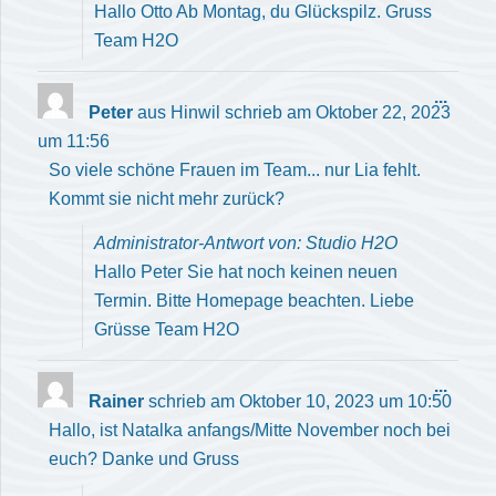
Hallo Otto Ab Montag, du Glückspilz. Gruss
Team H2O
Diese
...
Peter
aus
Hinwil
schrieb am
Oktober 22, 2023
Meta
um
11:56
ein-/
So viele schöne Frauen im Team... nur Lia fehlt.
Kommt sie nicht mehr zurück?
Administrator-Antwort von: Studio H2O
Hallo Peter Sie hat noch keinen neuen
Termin. Bitte Homepage beachten. Liebe
Grüsse Team H2O
Diese
...
Rainer
schrieb am
Oktober 10, 2023
um
10:50
Meta
Hallo, ist Natalka anfangs/Mitte November noch bei
ein-/
euch? Danke und Gruss